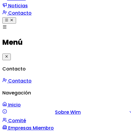
Noticias
Contacto
Menú
Contacto
Contacto
Navegación
Inicio
Sobre Wim
Comité
Misión y Valores
Mensaje
Gestión
Empresas Miembro