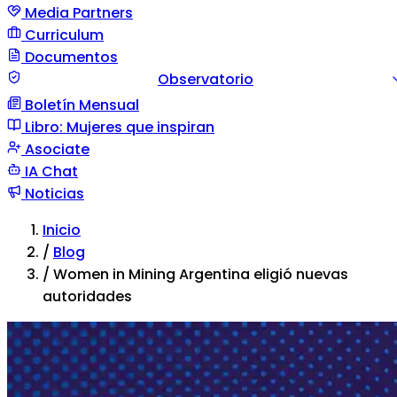
Media Partners
Curriculum
Documentos
Observatorio
Boletín Mensual
Guía documento
Comunicación de situación
Tipos d
Libro: Mujeres que inspiran
violencia
Asociate
IA Chat
Noticias
Inicio
/
Blog
/
Women in Mining Argentina eligió nuevas
autoridades