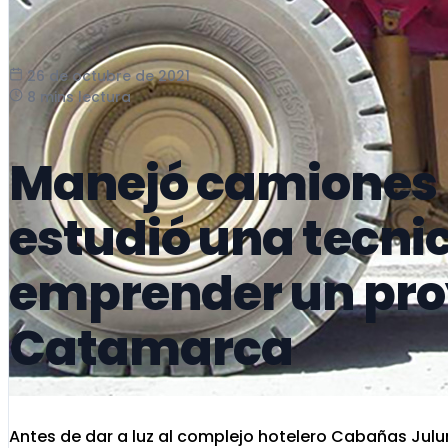
26 de octubre de 2021
8 mins lectura
Manejó camiones 
estudió una tecnic
emprender un proy
Catamarca
Antes de dar a luz al complejo hotelero Cabañas Ju