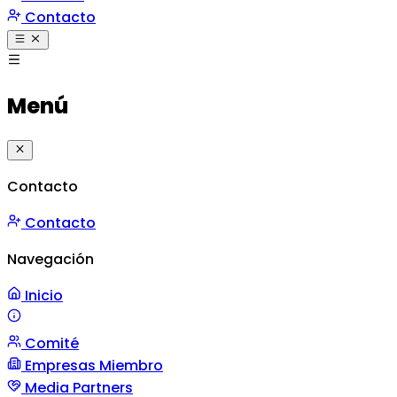
Contacto
Menú
Contacto
Contacto
Navegación
Inicio
Comité
Misión y Valores
Mensaje
Gestión
Empresas Miembro
Media Partners