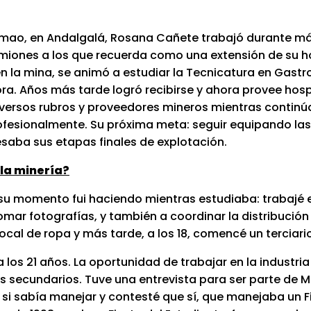
lumao, en Andalgalá, Rosana Cañete trabajó durante m
 camiones a los que recuerda como una extensión de su 
en la mina, se animó a estudiar la Tecnicatura en Gast
a. Años más tarde logró recibirse y ahora provee hospe
versos rubros y proveedores mineros mientras continú
 profesionalmente. Su próxima meta: seguir equipando l
saba sus etapas finales de explotación.
 la minería?
su momento fui haciendo mientras estudiaba: trabajé 
mar fotografías, y también a coordinar la distribución 
cal de ropa y más tarde, a los 18, comencé un terciari
 los 21 años. La oportunidad de trabajar en la industria
os secundarios. Tuve una entrevista para ser parte de 
i sabía manejar y contesté que sí, que manejaba un F