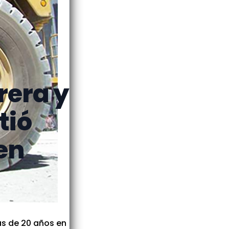
rera y
tió
en
ás de 20 años en