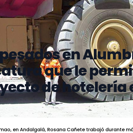
pesados en Alumb
atura que le permi
ecto de hotelería 
lumao, en Andalgalá, Rosana Cañete trabajó durante m