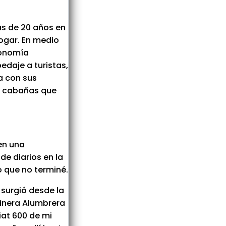
ás de 20 años en
hogar. En medio
ronomía
daje a turistas,
a con sus
as cabañas que
en una
de diarios en la
o que no terminé.
 surgió desde la
Minera Alumbrera
iat 600 de mi