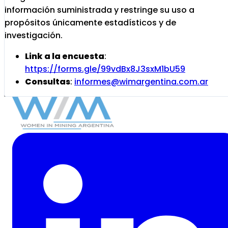
información suministrada y restringe su uso a
propósitos únicamente estadísticos y de
investigación.
Link a la encuesta
:
https://forms.gle/99vdBx8J3sxM1bU59
Consultas
:
informes@wimargentina.com.ar