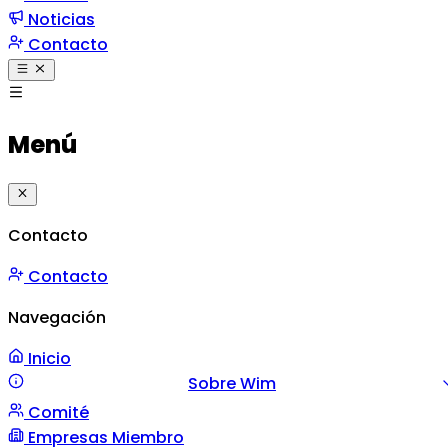
Noticias
Contacto
Menú
Contacto
Contacto
Navegación
Inicio
Sobre Wim
Comité
Misión y Valores
Mensaje
Gestión
Empresas Miembro