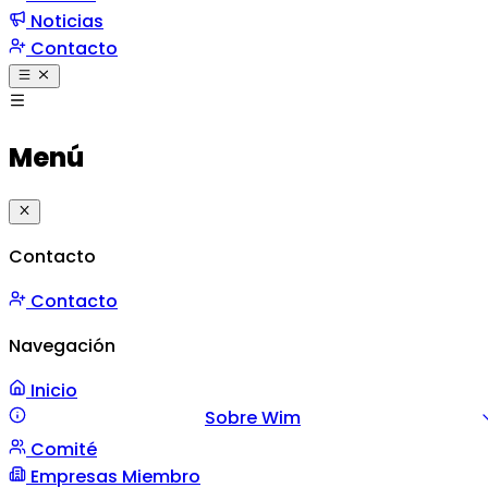
Noticias
Contacto
Menú
Contacto
Contacto
Navegación
Inicio
Sobre Wim
Comité
Misión y Valores
Mensaje
Gestión
Empresas Miembro