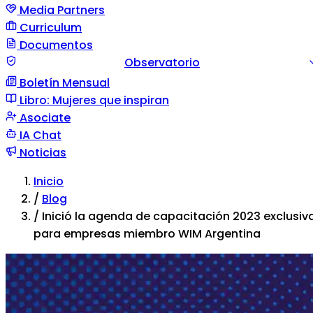
Media Partners
Curriculum
Documentos
Observatorio
Boletín Mensual
Guía documento
Comunicación de situación
Tipos d
Libro: Mujeres que inspiran
violencia
Asociate
IA Chat
Noticias
Inicio
/
Blog
/
Inició la agenda de capacitación 2023 exclusiv
para empresas miembro WIM Argentina