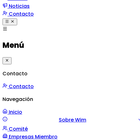
Noticias
Contacto
Menú
Contacto
Contacto
Navegación
Inicio
Sobre Wim
Comité
Misión y Valores
Mensaje
Gestión
Empresas Miembro