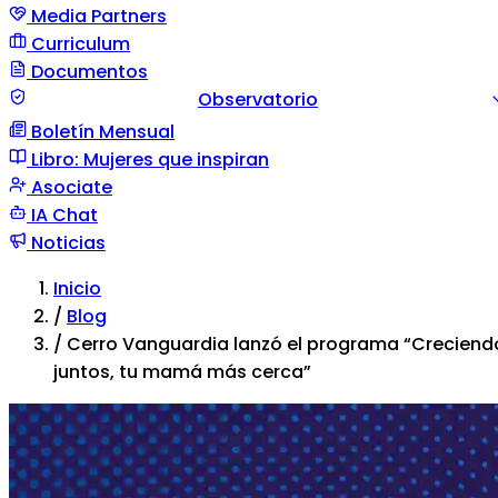
Media Partners
Curriculum
Documentos
Observatorio
Boletín Mensual
Guía documento
Comunicación de situación
Tipos d
Libro: Mujeres que inspiran
violencia
Asociate
IA Chat
Noticias
Inicio
/
Blog
/
Cerro Vanguardia lanzó el programa “Creciend
juntos, tu mamá más cerca”