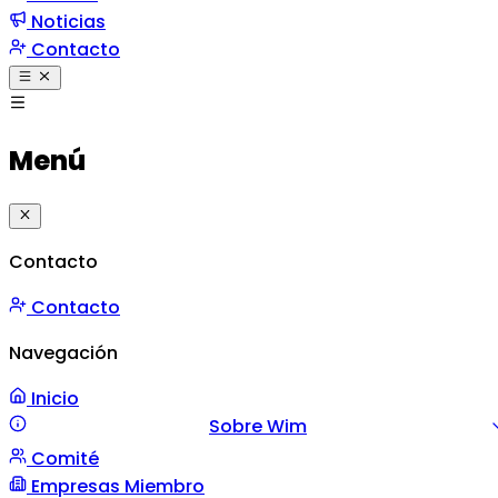
Noticias
Contacto
Menú
Contacto
Contacto
Navegación
Inicio
Sobre Wim
Comité
Misión y Valores
Mensaje
Gestión
Empresas Miembro