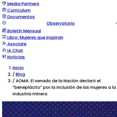
Media Partners
Curriculum
Documentos
Observatorio
Boletín Mensual
Guía documento
Comunicación de situación
Tipos d
Libro: Mujeres que inspiran
violencia
Asociate
IA Chat
Noticias
Inicio
/
Blog
/
AOMA: El senado de la Nación declaró el
“beneplácito” por la inclusión de las mujeres a la
industria minera