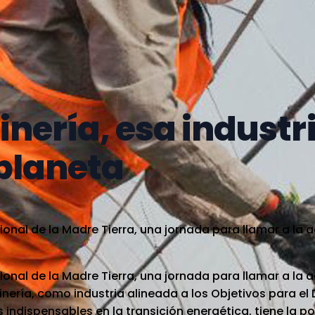
inería, esa industr
 planeta
ional de la Madre Tierra, una jornada para llamar a la 
ional de la Madre Tierra, una jornada para llamar a la 
nería, como industria alineada a los Objetivos para el 
indispensables en la transición energética, tiene la po