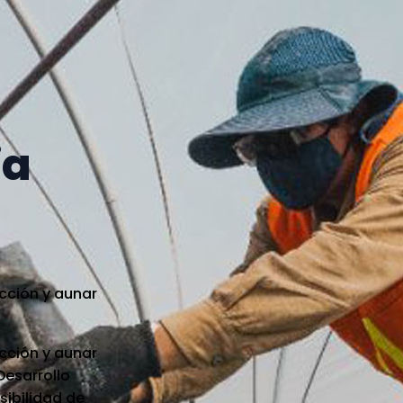
ia
acción y aunar
acción y aunar
Desarrollo
sibilidad de