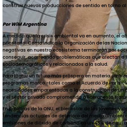
construir nuevas producciones de sentido en torno al r
Por WiM Argentina
A medida que la crisis ambiental va en aumento, el a
prioritario. Como indica la Organización de las Naci
negativas en nuestro ecosistema terminarán por soca
conseguir, acarreando problemáticas que afectan a 
sociodemográficos y relacionados a la salud.
Para lograr un futuro más próspero en materia ambien
programas marco -tales como el Acuerdo de París-, l
necesidades emparentadas a la construcción de un pla
y el sector privado comprometido a liderar esta trans
En palabras de la ONU, el bienestar de los jóvenes y 
tendencias actuales de deterioro del medio ambiente,
emisiones de dióxido de carbono en un 45% de aquí a 