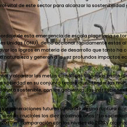
ol vital de este sector para alcanzar la sostenibilidad 
bordaje de esta emergencia de escala planetaria se to
ones Unidas (ONU), de no accionar rápidamente estas a
var los logros en materia de desarrollo que tanto ha 
la naturaleza y generan a la vez profundos impactos e
tal y alcanzar las metas climáticas signadas en los di
a sociedad en su conjunto tendrá que atender las múlt
neta sostenible, con los gobiernos, las instituciones 
ición.
de las generaciones futuras depende de una ruptura clar
 siendo cruciales los diez próximos años: “La sociedad
2030 en comparación con los niveles de 2010 y alcanza