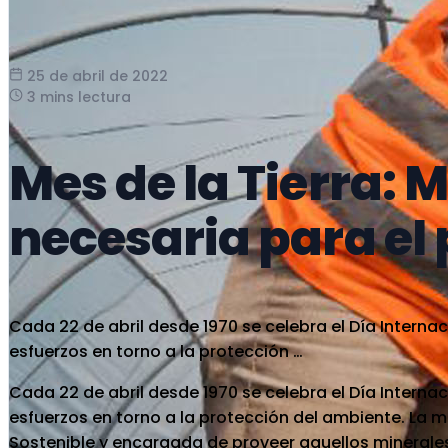
25 de abril de 2022
3 mins lectura
Mes de la Tierra: M
necesaria para el
Cada 22 de abril desde 1970 se celebra el Día Internac
esfuerzos en torno a la protección …
Cada 22 de abril desde 1970 se celebra el Día Internac
esfuerzos en torno a la protección del ambiente. La mi
Sostenible y encargada de proveer aquellos minerales 