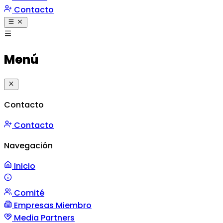
Contacto
Menú
Contacto
Contacto
Navegación
Inicio
Comité
Misión y Valores
Mensaje
Gestión
Empresas Miembro
Media Partners