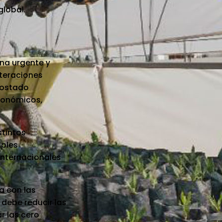
global.
rna urgente y
lteraciones
costado
conómicos,
stintos
iples
internacionales
a con las
 debe reducir las
r las cero