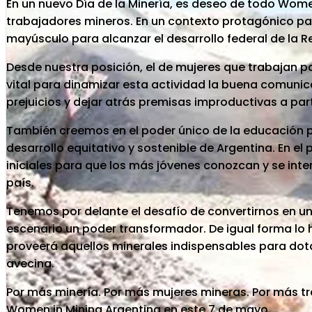
En un nuevo Día de la Minería, es deseo de todo Wome
trabajadores mineros. En un contexto protagónico para
mayúsculo para alcanzar el desarrollo federal de la R
Desde nuestra posición, el de mujeres que trabajan p
vital para dinamizar esta actividad la buena comunic
prejuicios y dejar atrás premisas improductivas a part
También creemos en el poder único de la educación p
desarrollo equitativo y sostenible de Argentina. En el
iniciales para que los más jóvenes conozcan y se inter
país.
Tenemos por delante el desafío de convertirnos en un
escenario un poder transformador. De igual forma lo h
proveerá aquellos minerales indispensables para dot
avecina.
Por más minería. Por más mujeres mineras. Por más tra
Women in Mining Argentina en este 7 de mayo.