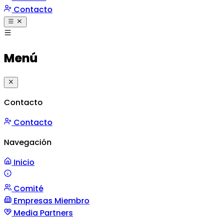
Contacto
Menú
Contacto
Contacto
Navegación
Inicio
Comité
Misión y Valores
Mensaje
Gestión
Empresas Miembro
Media Partners