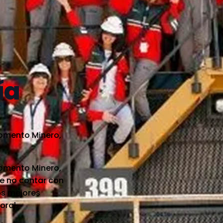
ía
Fomento Minero,
Fomento Minero,
de no contar con
os mejores
oral.