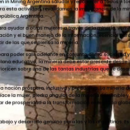
n in Mining Argentina saludar y reconocer a todas y to
 esta actividad, revalidamos la importancia de la mine
epública Argentina.
ara ayudar a otras mujeres a través de la minería, ve
ación y el buen manejo de la Información, esencial pa
ir de las que se piensa la minería.
ara poder salir adelante en conjunto como sociedad y 
 plano educativo, la minería debe estar presente desde 
ioricen sobre una de las tantas industrias que se desar
a nación próspera, inclusiva y productiva. La minería 
ace la mujer, piedra angular de la minería sostenible y 
ar de prosperidad a la transformación energética glob
bajo y desarrollo genuino para las y los argentinos. Es