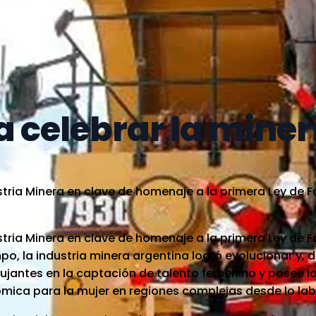
 celebrar la miner
ustria Minera en clave de homenaje a la primera Ley de 
ustria Minera en clave de homenaje a la primera Ley de 
o, la industria minera argentina logró evolucionar y, 
pujantes en la captación de talento femenino y posee l
mica para la mujer en regiones complejas desde lo lab