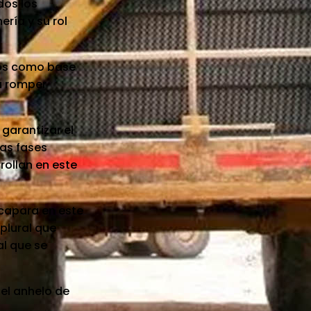
dos los
ría y su rol
mos como base
ra romper
garantizar el
las fases
rollan en este
acapara en este
plural que
al que se
 el anhelo de