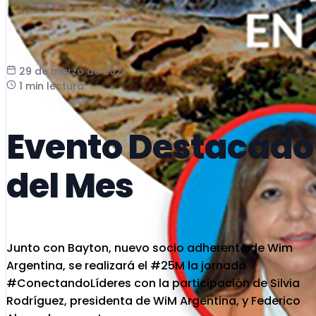
29 de marzo de 2021
1 min lectura
Evento Destacado
del Mes
Junto con Bayton, nuevo socio adherente de Wim
Argentina, se realizará el #25M la jornada
#ConectandoLíderes con la participación de Silvia
Rodríguez, presidenta de WiM Argentina, y Federico