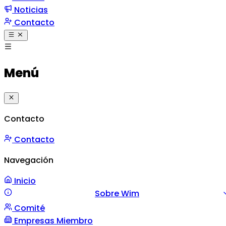
Noticias
Contacto
Menú
Contacto
Contacto
Navegación
Inicio
Sobre Wim
Comité
Misión y Valores
Mensaje
Gestión
Empresas Miembro