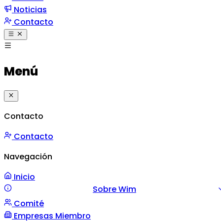
Noticias
Contacto
Menú
Contacto
Contacto
Navegación
Inicio
Sobre Wim
Comité
Misión y Valores
Mensaje
Gestión
Empresas Miembro