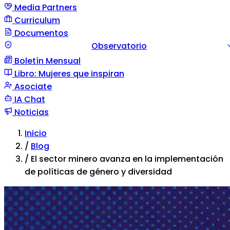
Media Partners
Curriculum
Documentos
Observatorio
Boletín Mensual
Guía documento
Comunicación de situación
Tipos d
Libro: Mujeres que inspiran
violencia
Asociate
IA Chat
Noticias
Inicio
/
Blog
/
El sector minero avanza en la implementación
de políticas de género y diversidad