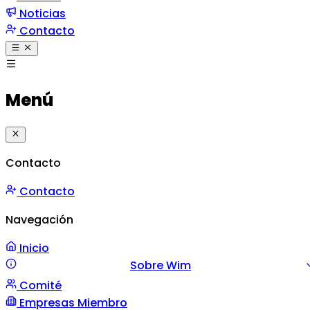
Noticias
Contacto
Menú
Contacto
Contacto
Navegación
Inicio
Sobre Wim
Comité
Misión y Valores
Mensaje
Gestión
Empresas Miembro