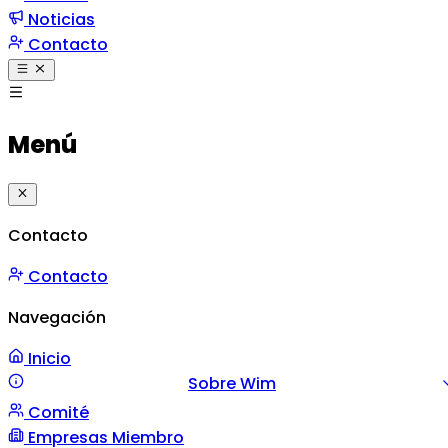
Noticias
Contacto
Menú
Contacto
Contacto
Navegación
Inicio
Sobre Wim
Comité
Misión y Valores
Mensaje
Gestión
Empresas Miembro