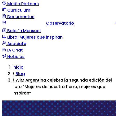
Media Partners
Curriculum
Documentos
Observatorio
Boletín Mensual
Guía documento
Comunicación de situación
Tipos d
Libro: Mujeres que inspiran
violencia
Asociate
IA Chat
Noticias
Inicio
/
Blog
/
WiM Argentina celebra la segunda edición del
libro “Mujeres de nuestra tierra, mujeres que
inspiran”