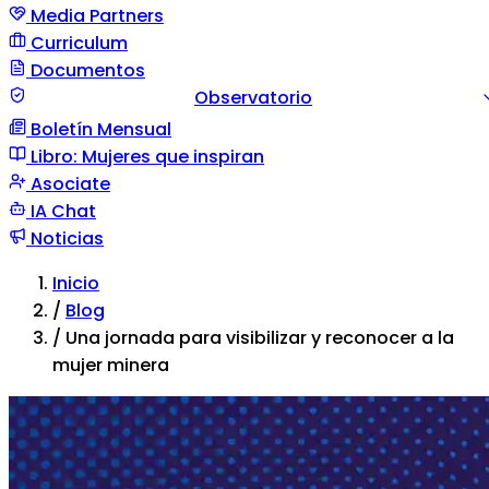
Media Partners
Curriculum
Documentos
Observatorio
Boletín Mensual
Guía documento
Comunicación de situación
Tipos d
Libro: Mujeres que inspiran
violencia
Asociate
IA Chat
Noticias
Inicio
/
Blog
/
Una jornada para visibilizar y reconocer a la
mujer minera