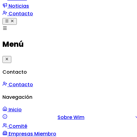
Noticias
Contacto
Menú
Contacto
Contacto
Navegación
Inicio
Sobre Wim
Comité
Misión y Valores
Mensaje
Gestión
Empresas Miembro