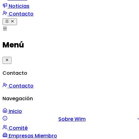
Noticias
Contacto
Menú
Contacto
Contacto
Navegación
Inicio
Sobre Wim
Comité
Misión y Valores
Mensaje
Gestión
Empresas Miembro