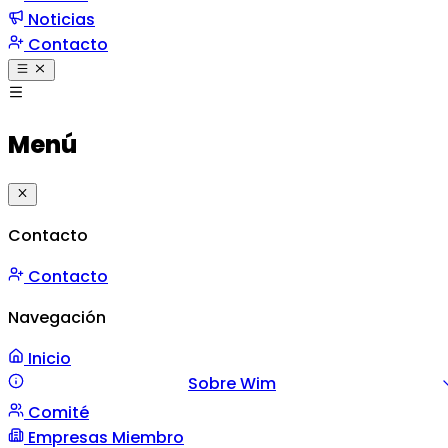
Noticias
Contacto
Menú
Contacto
Contacto
Navegación
Inicio
Sobre Wim
Comité
Misión y Valores
Mensaje
Gestión
Empresas Miembro