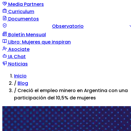
Media Partners
Curriculum
Documentos
Observatorio
Boletín Mensual
Guía documento
Comunicación de situación
Tipos d
Libro: Mujeres que inspiran
violencia
Asociate
IA Chat
Noticias
Inicio
/
Blog
/
Creció el empleo minero en Argentina con una
participación del 10,5% de mujeres