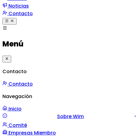
Noticias
Contacto
Menú
Contacto
Contacto
Navegación
Inicio
Sobre Wim
Comité
Misión y Valores
Mensaje
Gestión
Empresas Miembro