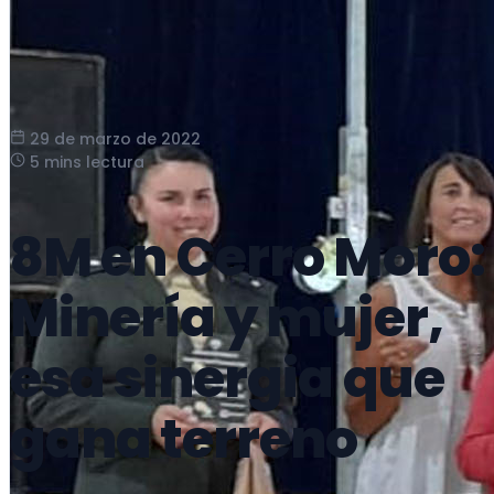
29 de marzo de 2022
5 mins lectura
8M en Cerro Moro:
Minería y mujer,
esa sinergia que
gana terreno