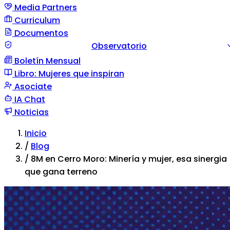
Media Partners
Curriculum
Documentos
Observatorio
Boletín Mensual
Guía documento
Comunicación de situación
Tipos d
Libro: Mujeres que inspiran
violencia
Asociate
IA Chat
Noticias
Inicio
/
Blog
/
8M en Cerro Moro: Minería y mujer, esa sinergia
que gana terreno