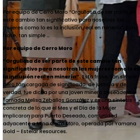
Por equipo de Cerro Moro “Orgullosa de ser parte de
este cambio tan significativo para nosotras las
mujeres como lo es la inclusión real en minería”. Esta
frase, tan simple …
Por equipo de Cerro Moro
“Orgullosa de ser parte de este cambio tan
significativo para nosotras las mujeres como lo es
la inclusión real en minería”.
Esta frase, tan simple
pero tan cargada de significado, de justicia y de
verdad, fue dicha por una joven minera deseadense
llamada Melisa Zeballos González y es una síntesis
concreta de lo que el Mes y el Día de la Mujer
implicaron para Puerto Deseado, comunidad
adyacente a Mina Cerro Moro, operada por Yamana
Gold – Estelar Resources.