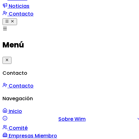
Noticias
Contacto
Menú
Contacto
Contacto
Navegación
Inicio
Sobre Wim
Comité
Misión y Valores
Mensaje
Gestión
Empresas Miembro