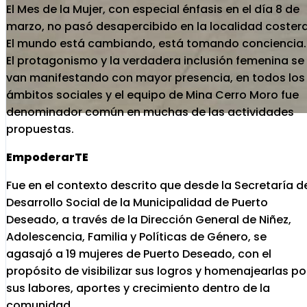
El Mes de la Mujer, con especial énfasis en el día 8 de
marzo, no pasó desapercibido en la localidad costera
El mundo está cambiando, está tomando conciencia.
El protagonismo y la verdadera inclusión femenina se
van manifestando con mayor presencia, en todos los
ámbitos sociales y el equipo de Mina Cerro Moro fue
denominador común en muchas de las actividades
propuestas.
EmpoderarTE
Fue en el contexto descrito que desde la Secretaría d
Desarrollo Social de la Municipalidad de Puerto
Deseado, a través de la Dirección General de Niñez,
Adolescencia, Familia y Políticas de Género, se
agasajó a 19 mujeres de Puerto Deseado, con el
propósito de visibilizar sus logros y homenajearlas po
sus labores, aportes y crecimiento dentro de la
comunidad.